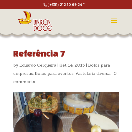
( +351) 212 10 69 24 *
Referência 7
by
Eduardo Cerqueira
|
Set 14, 2015
|
Bolos para
empresas
,
Bolos para eventos
,
Pastelaria diversa
|
0
comments