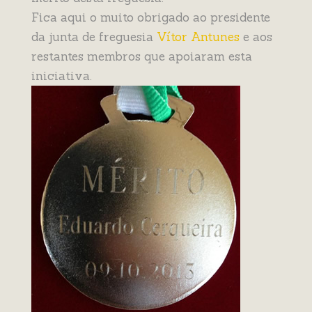
Fica aqui o muito obrigado ao presidente
da junta de freguesia
Vítor Antunes
e aos
restantes membros que apoiaram esta
iniciativa.