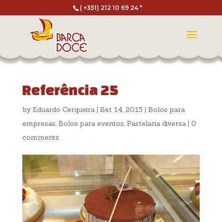
( +351) 212 10 69 24 *
Referência 25
by
Eduardo Cerqueira
|
Set 14, 2015
|
Bolos para
empresas
,
Bolos para eventos
,
Pastelaria diversa
|
0
comments