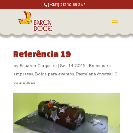
( +351) 212 10 69 24 *
Referência 19
by
Eduardo Cerqueira
|
Set 14, 2015
|
Bolos para
empresas
,
Bolos para eventos
,
Pastelaria diversa
|
0
comments