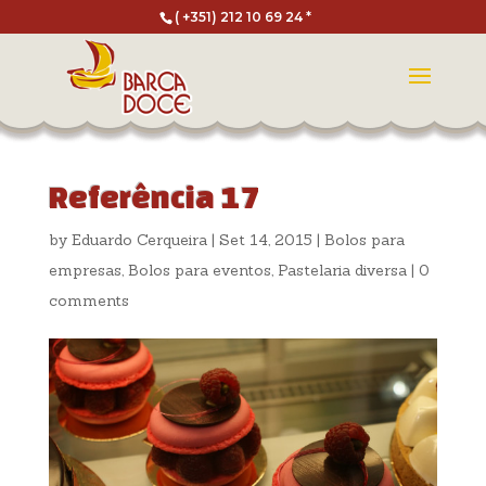
( +351) 212 10 69 24 *
Referência 17
by
Eduardo Cerqueira
|
Set 14, 2015
|
Bolos para
empresas
,
Bolos para eventos
,
Pastelaria diversa
|
0
comments