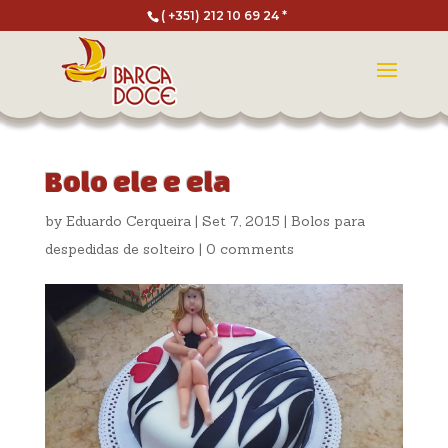
( +351) 212 10 69 24 *
Bolo ele e ela
by
Eduardo Cerqueira
|
Set 7, 2015
|
Bolos para
despedidas de solteiro
|
0 comments