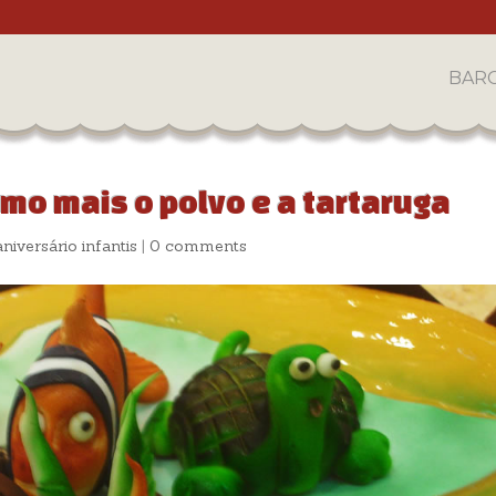
BAR
mo mais o polvo e a tartaruga
niversário infantis
|
0 comments