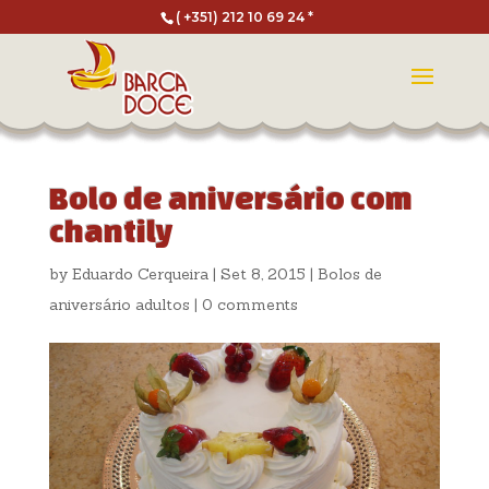
( +351) 212 10 69 24 *
Bolo de aniversário com
chantily
by
Eduardo Cerqueira
|
Set 8, 2015
|
Bolos de
aniversário adultos
|
0 comments