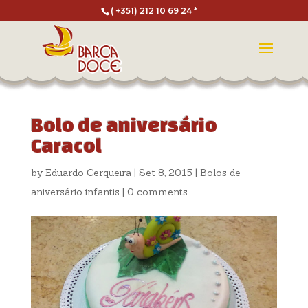
( +351) 212 10 69 24 *
Bolo de aniversário
Caracol
by
Eduardo Cerqueira
|
Set 8, 2015
|
Bolos de
aniversário infantis
|
0 comments