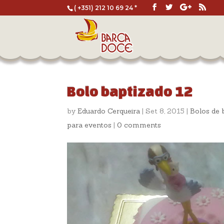
( +351) 212 10 69 24 *
Bolo baptizado 12
by
Eduardo Cerqueira
|
Set 8, 2015
|
Bolos de 
para eventos
|
0 comments