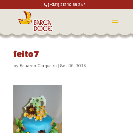
( +351) 212 10 69 24 *
feito7
by
Eduardo Cerqueira
|
Set 26, 2013